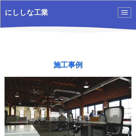
にししな工業
Togg
navig
施工事例